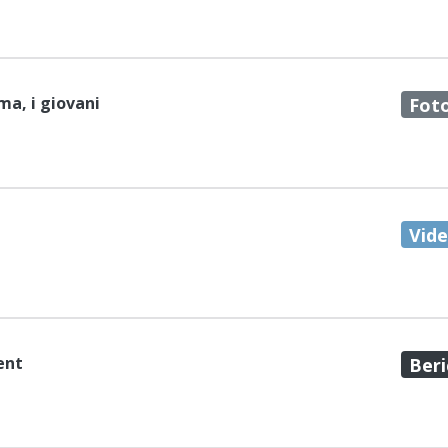
ma, i giovani
Fot
Vid
ent
Beri