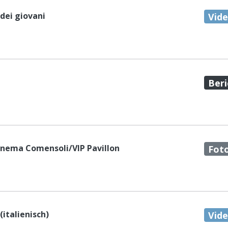
 dei giovani
Vid
Beri
 Cinema Comensoli/VIP Pavillon
Fot
(italienisch)
Vid