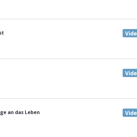
st
Vid
Vid
ge an das Leben
Vid