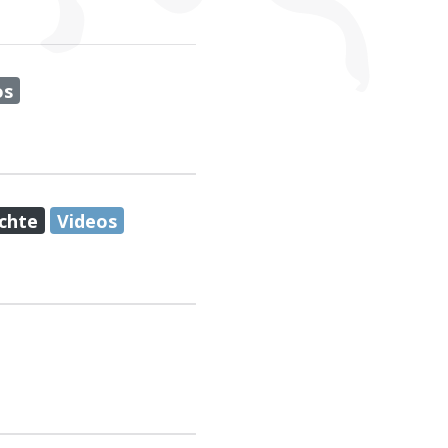
os
chte
Videos