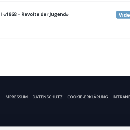
i «1968 – Revolte der Jugend»
Vid
IMPRESSUM
DATENSCHUTZ
COOKIE-ERKLÄRUNG
INTRAN
Mario- und Hélène- Comensoli-Stiftung