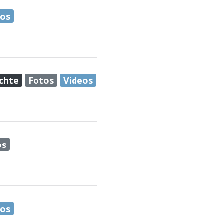
eos
chte
Fotos
Videos
os
eos