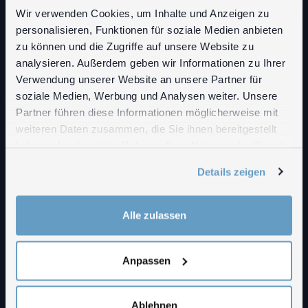
Wir verwenden Cookies, um Inhalte und Anzeigen zu
AUSSTELLUNGEN
personalisieren, Funktionen für soziale Medien anbieten
zu können und die Zugriffe auf unsere Website zu
FILME
analysieren. Außerdem geben wir Informationen zu Ihrer
Verwendung unserer Website an unsere Partner für
SHOP
soziale Medien, Werbung und Analysen weiter. Unsere
Partner führen diese Informationen möglicherweise mit
IMPRESSUM
weiteren Daten zusammen, die Sie ihnen bereitgestellt
DATENSCHUTZ
haben oder die sie im Rahmen Ihrer Nutzung der Dienste
gesammelt haben.
COOKIE-ERKLÄRUNG
Details zeigen
INTRANET
Alle zulassen
Anpassen
Ablehnen