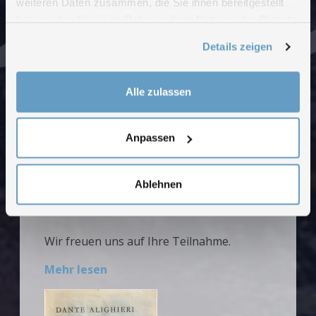
weiteren Daten zusammen, die Sie ihnen bereitgestellt
haben oder die sie im Rahmen Ihrer Nutzung der Dienste
NEWS
gesammelt haben.
Details zeigen
Mario Comensolis Divina
Commedia
Alle zulassen
Ein Zyklus von 24 Bildern zu Dante
Alighieri
Anpassen
Im Centro zu Öffnungszeiten
im Centro Comensoli, Heinrichstrasse
Ablehnen
267/10,
8005 Zürich
Wir freuen uns auf Ihre Teilnahme.
Mehr lesen