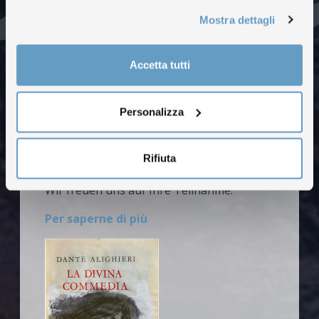
Mario Comensolis Divina
Mostra dettagli
Commedia
Ein Zyklus von 24 Bildern zu Dante
Accetta tutti
Alighieri
Im Centro zu Öffnungszeiten
Personalizza
im Centro Comensoli, Heinrichstrasse
267/10,
8005 Zürich
Rifiuta
Wir freuen uns auf Ihre Teilnahme.
Per saperne di più