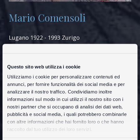
Mario Comensoli
Lugano 1922 - 1993 Zurigo
L’interesse per gli emarginati della società –
questo il filo rosso dell’ opera di Mario
Questo sito web utilizza i cookie
Comensoli
Utilizziamo i cookie per personalizzare contenuti ed
annunci, per fornire funzionalità dei social media e per
ISCRIZIONE ALLA NEWSLETTER
analizzare il nostro traffico. Condividiamo inoltre
informazioni sul modo in cui utilizzi il nostro sito con i
nostri partner che si occupano di analisi dei dati web,
pubblicità e social media, i quali potrebbero combinarle
con altre informazioni che hai fornito loro o che hanno
raccolto dal tuo utilizzo dei loro servizi.
NEWS