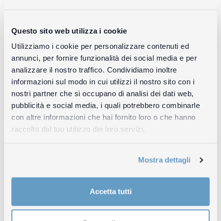
Mario Comensoli
Milano 1998
Questo sito web utilizza i cookie
Ordinazione online
Utilizziamo i cookie per personalizzare contenuti ed
annunci, per fornire funzionalità dei social media e per
analizzare il nostro traffico. Condividiamo inoltre
informazioni sul modo in cui utilizzi il nostro sito con i
Peter Killer und Diego Peverelli
nostri partner che si occupano di analisi dei dati web,
Mario Comensoli: Skizzen 1988-1991
pubblicità e social media, i quali potrebbero combinarle
Berna 1991
con altre informazioni che hai fornito loro o che hanno
raccolto dal tuo utilizzo dei loro servizi.
Ordinazione online
Mostra dettagli
Guido Magnaguagno, Frank A. Meyer, Diego
Peverelli
Accetta tutti
Mario Comensoli
Kunsthaus, Zurigo 1989, Benteli Verlag