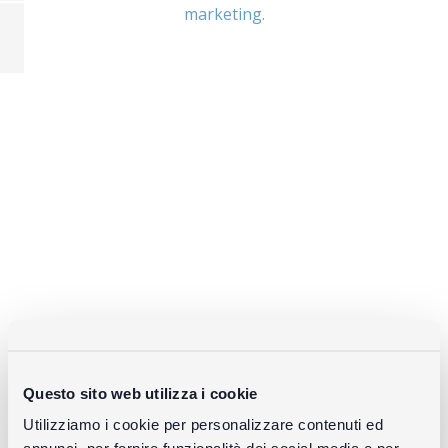
marketing.
Quelle vite che vanno
Questo sito web utilizza i cookie
Un film di Vito Robbiani sull’omonima retrospettiva
Utilizziamo i cookie per personalizzare contenuti ed
di Comensoli nel museo di Villa dei Cedri a