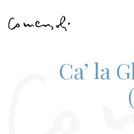
Ca’ la G