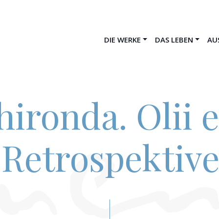
DIE WERKE
DAS LEBEN
AU
hironda. Olii 
(Retrospektive