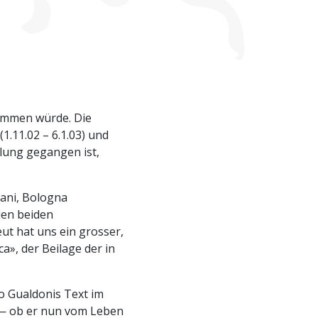
nommen würde. Die
1.11.02 – 6.1.03) und
llung gegangen ist,
ani, Bologna
 den beiden
ut hat uns ein grosser,
ca», der Beilage der in
o Gualdonis Text im
i — ob er nun vom Leben