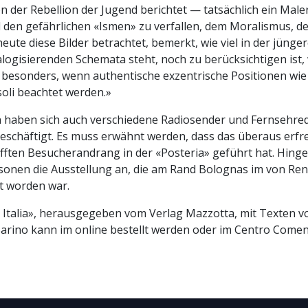
 der Rebellion der Jugend berichtet — tatsächlich ein Maler 
ll den gefährlichen «Ismen» zu verfallen, dem Moralismus, 
heute diese Bilder betrachtet, bemerkt, wie viel in der jüng
logisierenden Schemata steht, noch zu berücksichtigen ist,
 besonders, wenn authentische exzentrische Positionen wie
oli beachtet werden.»
 haben sich auch verschiedene Radiosender und Fernsehred
eschäftigt. Es muss erwähnt werden, dass das überaus erfr
fften Besucherandrang in der «Posteria» geführt hat. Hinge
onen die Ausstellung an, die am Rand Bolognas im von Re
et worden war.
 Italia», herausgegeben vom Verlag Mazzotta, mit Texten von 
Barino kann im online bestellt werden oder im Centro Come