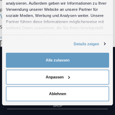
analysieren. Außerdem geben wir Informationen zu Ihrer
poster
Verwendung unserer Website an unsere Partner für
Vito Robbiani: La rivolta dei giovani
soziale Medien, Werbung und Analysen weiter. Unsere
Partner führen diese Informationen möglicherweise mit
September 5, 2018 11:20 a.m.
Veröffentlicht von
localmedia
weiteren Daten zusammen, die Sie ihnen bereitgestellt
haben oder die sie im Rahmen Ihrer Nutzung der Dienste
« Zurück
1
2
3
Weiter »
gesammelt haben.
Suchen
Details zeigen
Alle zulassen
DIE EPOCHEN
BIOGRAFIE
Anpassen
AUSSTELLUNGEN
Ablehnen
FILME
SHOP