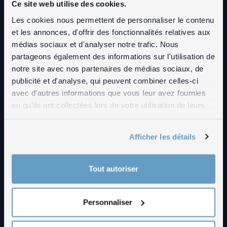
Ce site web utilise des cookies.
Les cookies nous permettent de personnaliser le contenu
LES ÉPOQUES
et les annonces, d'offrir des fonctionnalités relatives aux
BIOGRAPHIE
médias sociaux et d'analyser notre trafic. Nous
partageons également des informations sur l'utilisation de
LISTE DES EXPOSITIONS
notre site avec nos partenaires de médias sociaux, de
publicité et d'analyse, qui peuvent combiner celles-ci
FILMS
avec d'autres informations que vous leur avez fournies
ou qu'ils ont collectées lors de votre utilisation de leurs
SHOP
services.
IMPRESSUM
Afficher les détails
DÉCLARATION DE PROTECTION DES DONNÉES
Tout autoriser
INTRANET
DÉCLARATION RELATIVE AUX COOKIES
Personnaliser