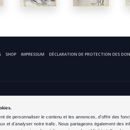
S
SHOP
IMPRESSUM
DÉCLARATION DE PROTECTION DES DO
Mario- und Hélène- Comensoli-Stiftung
Geschäftsstelle
okies.
Centro Comensoli
Heinrichstrasse 267/10
t de personnaliser le contenu et les annonces, d'offrir des fonct
CH – 8005 Zürich
ux et d'analyser notre trafic. Nous partageons également des in