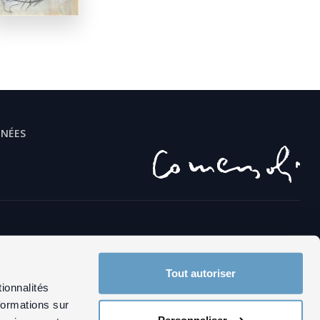
NNÉES
Langues
© 2026
DE
Tout autoriser
IT
ionnalités
FR
formations sur
EN
Personnaliser